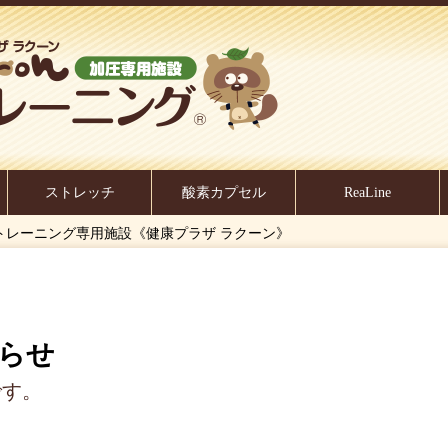
ストレッチ
酸素カプセル
ReaLine
加圧トレーニング専用施設《健康プラザ ラクーン》
知らせ
です。