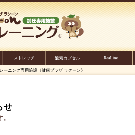
ストレッチ
酸素カプセル
ReaLine
圧トレーニング専用施設《健康プラザ ラクーン》
らせ
す。