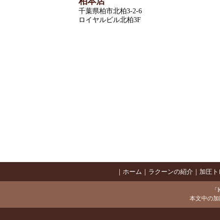
柏本店
千葉県柏市北柏3-2-6
ロイヤルビル北柏3F
｜
ホーム
｜
ラクーンの紹介
｜
加圧ト
「K
本文中の加