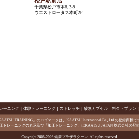
松戸駅前店
千葉県松戸市本町3-9
ウエストロータス本町2F
レーニング
｜
体験トレーニング
｜
ストレッチ
｜
酸素カプセル
｜
料金・プラン
AATSU TRAINING」のロゴマークは、KAATSU International Co., Ltd.の登録商標
圧トレーニングの表示及び「加圧トレーニング」はKAATSU JAPAN 株式会社の登
Copyright 2008-2026 健康プラザラクーン. All rights reserved.