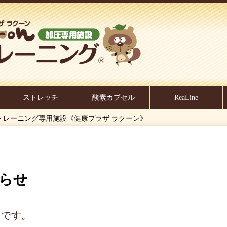
ストレッチ
酸素カプセル
ReaLine
加圧トレーニング専用施設《健康プラザ ラクーン》
知らせ
りです。