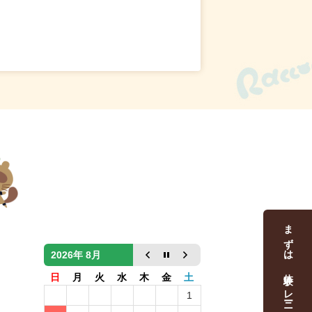
まずは、体験トレーニング
2026年 8月
日
月
火
水
木
金
土
1