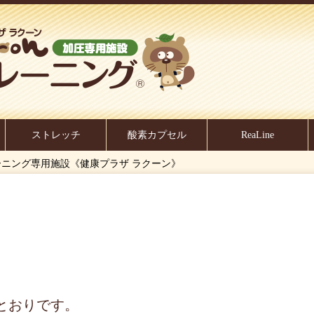
ストレッチ
酸素カプセル
ReaLine
トレーニング専用施設《健康プラザ ラクーン》
のとおりです。