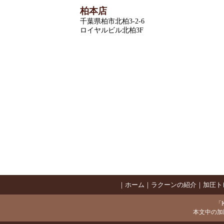
柏本店
千葉県柏市北柏3-2-6
ロイヤルビル北柏3F
｜
ホーム
｜
ラクーンの紹介
｜
加圧ト
「K
本文中の加