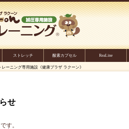
ストレッチ
酸素カプセル
ReaLine
加圧トレーニング専用施設《健康プラザ ラクーン》
知らせ
りです。