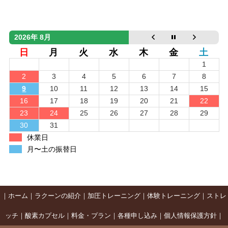
2026年 8月
日
月
火
水
木
金
土
1
2
3
4
5
6
7
8
9
10
11
12
13
14
15
16
17
18
19
20
21
22
23
24
25
26
27
28
29
30
31
休業日
月〜土の振替日
｜
ホーム
｜
ラクーンの紹介
｜
加圧トレーニング
｜
体験トレーニング
｜
ストレ
ッチ
｜
酸素カプセル
｜
料金・プラン
｜
各種申し込み
｜
個人情報保護方針
｜