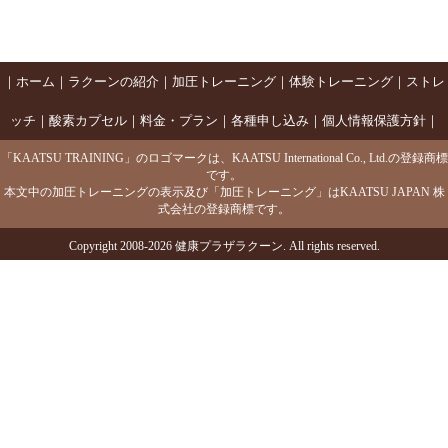
｜
ホーム
｜
ラクーンの紹介
｜
加圧トレーニング
｜
体験トレーニング
｜
ストレ
ッチ
｜
酸素カプセル
｜
料金・プラン
｜
各種申し込み
｜
個人情報保護方針
｜
「KAATSU TRAINING」のロゴマークは、KAATSU International Co., Ltd.の登録商標
です。
本文中の加圧トレーニングの表示及び「加圧トレーニング」はKAATSU JAPAN 株
式会社の登録商標です。
Copyright 2008-2026 健康プラザラクーン. All rights reserved.